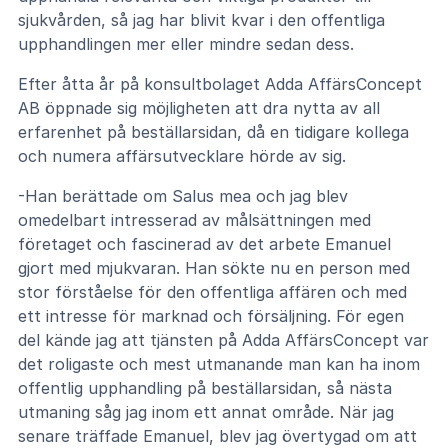
sjukvården, så jag har blivit kvar i den offentliga
upphandlingen mer eller mindre sedan dess.
Efter åtta år på konsultbolaget Adda AffärsConcept
AB öppnade sig möjligheten att dra nytta av all
erfarenhet på beställarsidan, då en tidigare kollega
och numera affärsutvecklare hörde av sig.
-Han berättade om Salus mea och jag blev
omedelbart intresserad av målsättningen med
företaget och fascinerad av det arbete Emanuel
gjort med mjukvaran. Han sökte nu en person med
stor förståelse för den offentliga affären och med
ett intresse för marknad och försäljning. För egen
del kände jag att tjänsten på Adda AffärsConcept var
det roligaste och mest utmanande man kan ha inom
offentlig upphandling på beställarsidan, så nästa
utmaning såg jag inom ett annat område. När jag
senare träffade Emanuel, blev jag övertygad om att