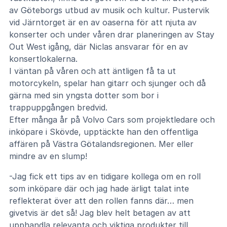
av Göteborgs utbud av musik och kultur. Pustervik
vid Järntorget är en av oaserna för att njuta av
konserter och under våren drar planeringen av Stay
Out West igång, där Niclas ansvarar för en av
konsertlokalerna.
I väntan på våren och att äntligen få ta ut
motorcykeln, spelar han gitarr och sjunger och då
gärna med sin yngsta dotter som bor i
trappuppgången bredvid.
Efter många år på Volvo Cars som projektledare och
inköpare i Skövde, upptäckte han den offentliga
affären på Västra Götalandsregionen. Mer eller
mindre av en slump!
-Jag fick ett tips av en tidigare kollega om en roll
som inköpare där och jag hade ärligt talat inte
reflekterat över att den rollen fanns där… men
givetvis är det så! Jag blev helt betagen av att
upphandla relevanta och viktiga produkter till