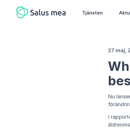
Tjänsten
Aktu
27 maj,
Whi
bes
Nu lanse
förändri
I rapport
äldreoms