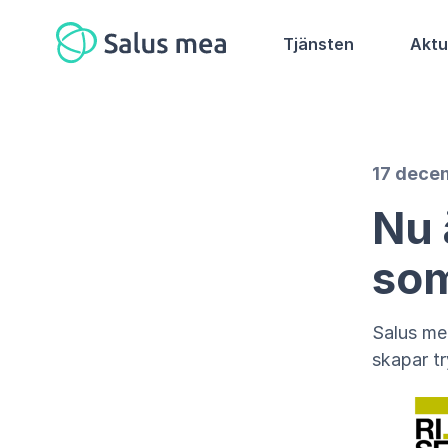
Tjänsten
Aktu
17 dece
Nu 
som
Salus mea
skapar t