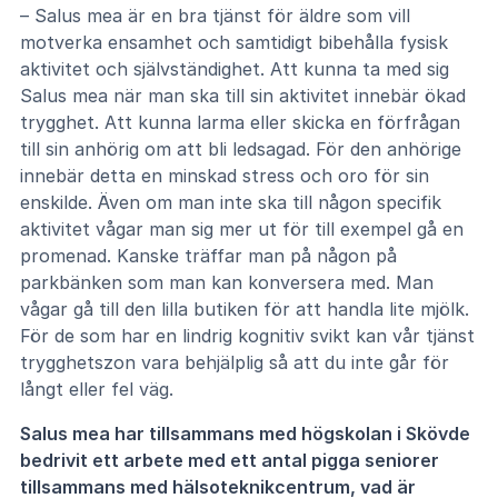
– Salus mea är en bra tjänst för äldre som vill
motverka ensamhet och samtidigt bibehålla fysisk
aktivitet och självständighet. Att kunna ta med sig
Salus mea när man ska till sin aktivitet innebär ökad
trygghet. Att kunna larma eller skicka en förfrågan
till sin anhörig om att bli ledsagad. För den anhörige
innebär detta en minskad stress och oro för sin
enskilde. Även om man inte ska till någon specifik
aktivitet vågar man sig mer ut för till exempel gå en
promenad. Kanske träffar man på någon på
parkbänken som man kan konversera med. Man
vågar gå till den lilla butiken för att handla lite mjölk.
För de som har en lindrig kognitiv svikt kan vår tjänst
trygghetszon vara behjälplig så att du inte går för
långt eller fel väg.
Salus mea har tillsammans med högskolan i Skövde
bedrivit ett arbete med ett antal pigga seniorer
tillsammans med hälsoteknikcentrum, vad är